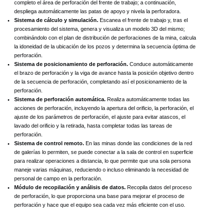
completo el área de perforación del frente de trabajo; a continuación,
despliega automáticamente las patas de apoyo y nivela la perforadora.
Sistema de cálculo y simulación.
Escanea el frente de trabajo y, tras el
procesamiento del sistema, genera y visualiza un modelo 3D del mismo;
combinándolo con el plan de distribución de perforaciones de la mina, calcula
la idoneidad de la ubicación de los pozos y determina la secuencia óptima de
perforación.
Sistema de posicionamiento de perforación.
Conduce automáticamente
el brazo de perforación y la viga de avance hasta la posición objetivo dentro
de la secuencia de perforación, completando así el posicionamiento de la
perforación.
Sistema de perforación automática.
Realiza automáticamente todas las
acciones de perforación, incluyendo la apertura del orificio, la perforación, el
ajuste de los parámetros de perforación, el ajuste para evitar atascos, el
lavado del orificio y la retirada, hasta completar todas las tareas de
perforación.
Sistema de control remoto.
En las minas donde las condiciones de la red
de galerías lo permiten, se puede conectar a la sala de control en superficie
para realizar operaciones a distancia, lo que permite que una sola persona
maneje varias máquinas, reduciendo o incluso eliminando la necesidad de
personal de campo en la perforación.
Módulo de recopilación y análisis de datos.
Recopila datos del proceso
de perforación, lo que proporciona una base para mejorar el proceso de
perforación y hace que el equipo sea cada vez más eficiente con el uso.